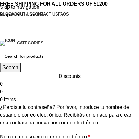
FREE SHIPPING FOR ALL ORDERS OF $1200
Skip to navigation
BLOG
ABOUT US
CONTACT US
FAQS
Skip to main content
CATEGORIES
Search
Discounts
0
0
0
items
¿Perdiste tu contraseña? Por favor, introduce tu nombre de
usuario o correo electrónico. Recibirás un enlace para crear
una contraseña nueva por correo electrónico.
Nombre de usuario o correo electrónico
*